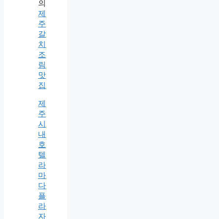
의
제
주
갈
치
조
림
맛
집
제
주
시
내
호
텔
라
마
다
플
라
자