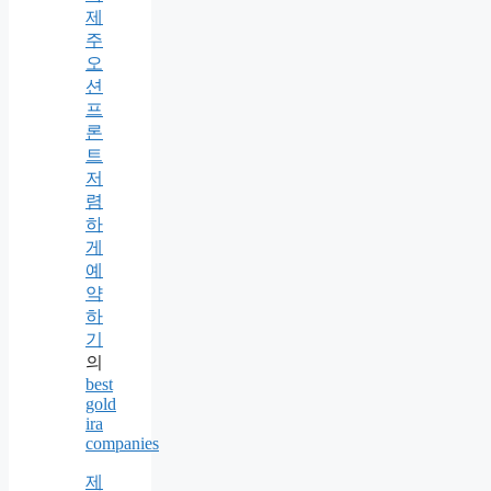
제
주
오
션
프
론
트
저
렴
하
게
예
약
하
기
의
best
gold
ira
companies
제