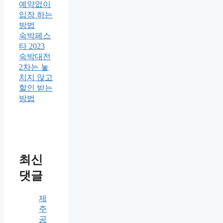
예약없이
입장 하는
방법
숙박페스
타 2023
숙박대전
2차는 놓
치지 않고
할인 받는
방법
최신
댓글
제
주
공