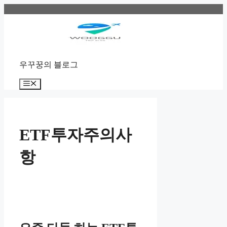
Skip
to
content
우꾸꿍의 블로그
Menu
ETF투자주의사
항