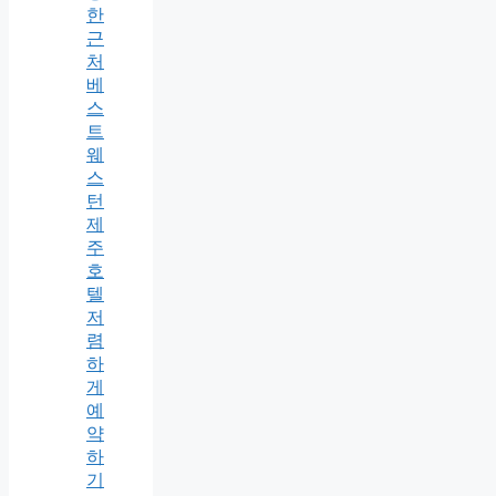
한
근
처
베
스
트
웨
스
턴
제
주
호
텔
저
렴
하
게
예
약
하
기