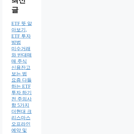
최신
글
ETF 뜻 알
아보기,
ETF 투자
방법
미수거래
와 반대매
매 주식
신용잔고
보는 법
요즘 다들
하는 ETF
투자 하기
전 주의사
항 5가지
더현대 크
리스마스
오프라인
예약 및