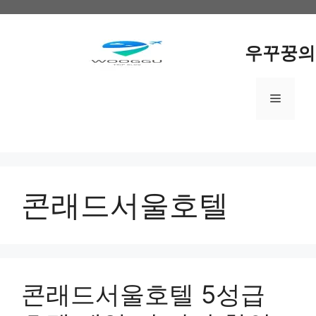
Skip
to
content
우꾸꿍의
Menu
콘래드서울호텔
콘래드서울호텔 5성급