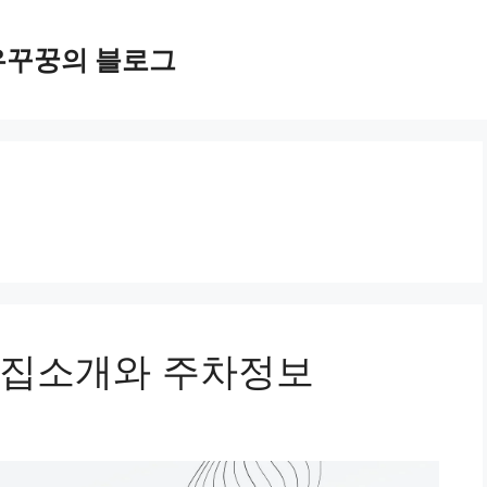
우꾸꿍의 블로그
맛집소개와 주차정보