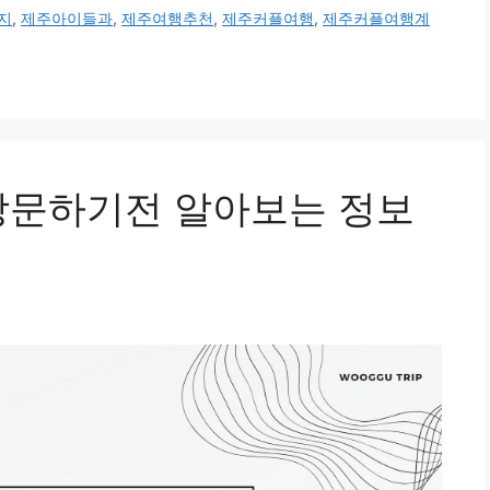
지
,
제주아이들과
,
제주여행추천
,
제주커플여행
,
제주커플여행계
방문하기전 알아보는 정보