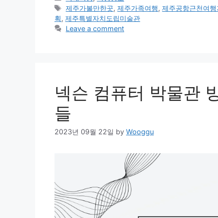
Tags
제주가볼만한곳
,
제주가족여행
,
제주공항근천여행
획
,
제주특별자치도립미술관
Leave a comment
넥슨 컴퓨터 박물관 
들
2023년 09월 22일
by
Wooggu