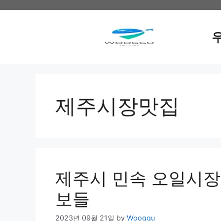
Skip
to
content
제주시장맛집
제주시 민속 오일시장
보들
2023년 09월 21일
by
Wooggu