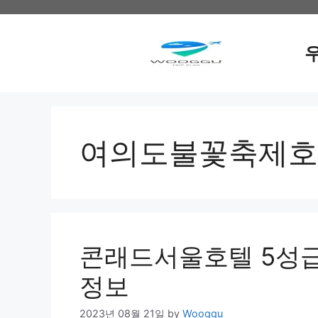
Skip
to
content
여의도불꽃축제호
콘래드서울호텔 5성급
정보
2023년 08월 21일
by
Wooggu